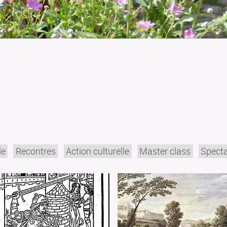
de
Recontres
Action culturelle
Master class
Specta