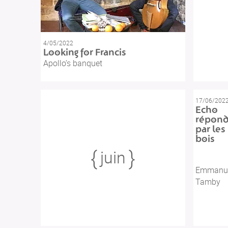
4/05/2022
Looking for Francis
Apollo’s banquet
17/06/202
Echo
répon
par les
bois
juin
Emmanuel
Tamby