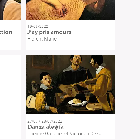
19/05/2022
ction
J’ay pris amours
Florent Marie
27/07 > 28/07/2022
Danza alegría
Etienne Galletier et Victorien Disse