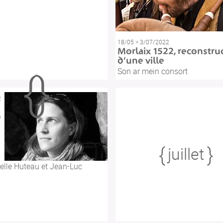
18/05 > 3/07/2022
Morlaix 1522, reconstru
d’une ville
Son ar mein consort
2
d
juillet
le Huteau et Jean-Luc