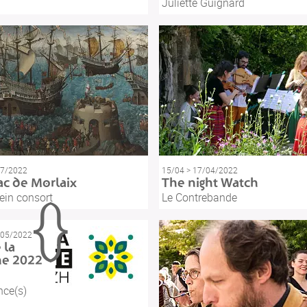
Juliette Guignard
07/2022
15/04 > 17/04/2022
ac de Morlaix
The night Watch
ein consort
Le Contrebande
/05/2022
 la
ne 2022
nce(s)