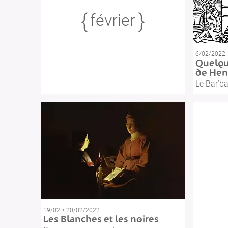
février
6/02/2022
Quelqu
de Hen
Le Bar’b
19/02 > 20/02/2022
Les Blanches et les noires