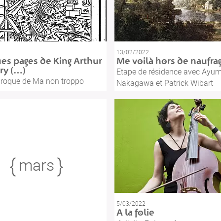
13/02/2022
es pages de King Arthur
Me voilà hors de naufra
ry (…)
Etape de résidence avec Ayum
aroque de Ma non troppo
Nakagawa et Patrick Wibart
mars
5/03/2022
A la folie