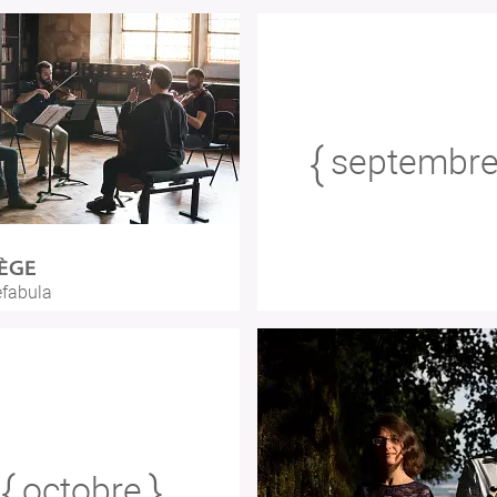
septembr
LÈGE
efabula
octobre