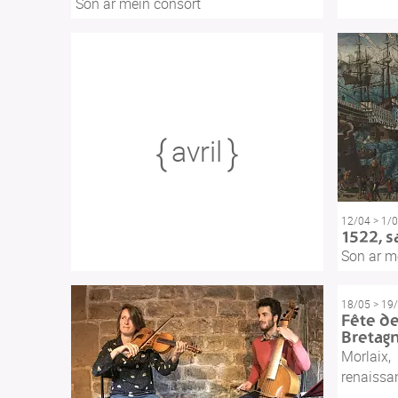
Son ar mein consort
avril
12/04 > 1/
1522, s
Son ar m
18/05 > 19
Fête de
Bretag
Morlaix,
renaissa