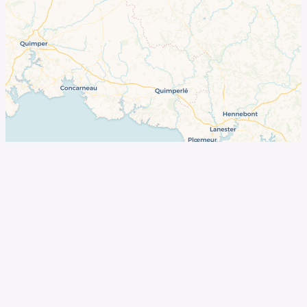
©
OpenStreetMap
contributors ©
CARTO