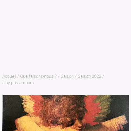
SON AR MEIN
BILLETTERIE
Accueil
/
Que faisons-nous ?
/
Saison
/
Saison 2022
/
J’ay pris amours