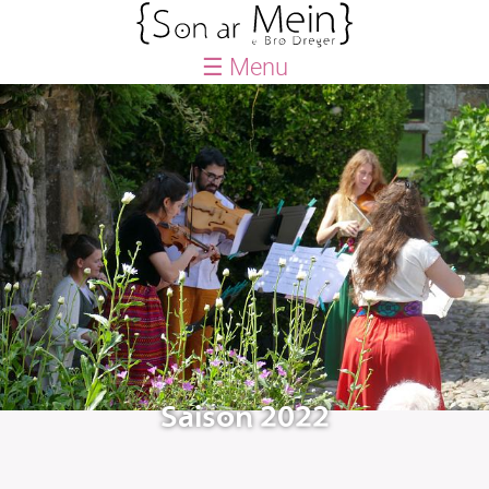
☰ Menu
ACCUEIL
BLOG
AGENDA
QUE FAISONS-NOUS ?
Saison
Le Petit Festival
Créations
Actions culturelles
Le Petit chœur
Saison 2022
LABEL SON AN ERO