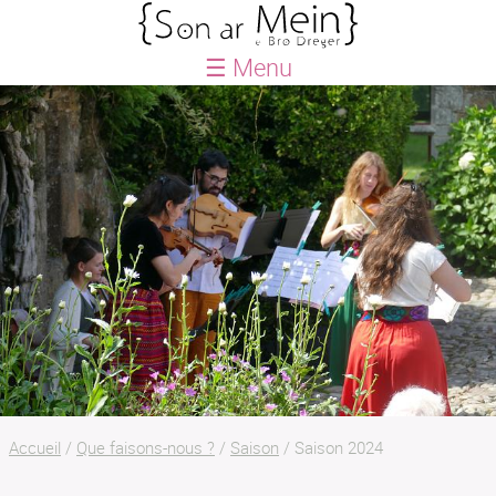
☰ Menu
ACCUEIL
BLOG
AGENDA
QUE FAISONS-NOUS ?
Saison
Le Petit Festival
Créations
Actions culturelles
Le Petit chœur
Accueil
/
Que faisons-nous ?
/
Saison
/
Saison 2024
LABEL SON AN ERO