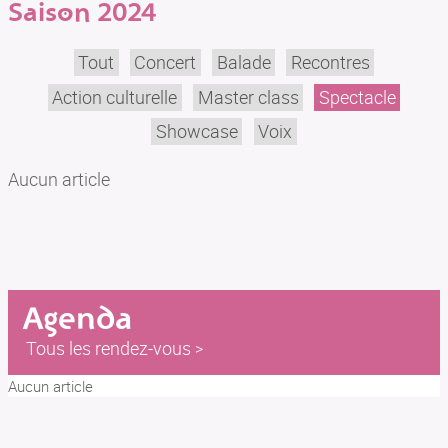
Saison 2024
SON AR MEIN
BILLETTERIE
Tout
Concert
Balade
Recontres
Action culturelle
Master class
Spectacle
Showcase
Voix
Aucun article
Agenda
Tous les rendez-vous
Aucun article