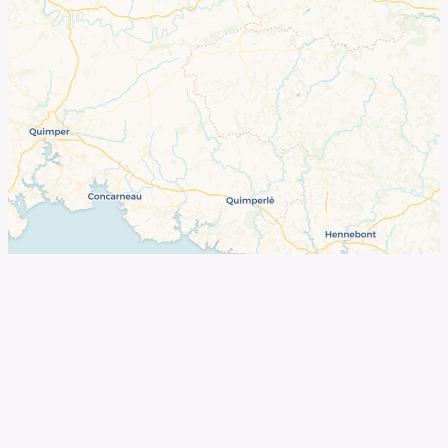
©
OpenStreetMap
contributors ©
CARTO