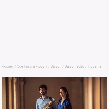
SON AR MEIN
BILLETTERIE
Accueil
/
Que faisons-nous ?
/
Saison
/
Saison 2026
/
Tiggarna