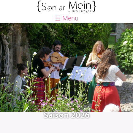
☰ Menu
ACCUEIL
BLOG
AGENDA
QUE FAISONS-NOUS ?
Saison
Le Petit Festival
Créations
Actions culturelles
Le Petit chœur
Saison 2026
LABEL SON AN ERO