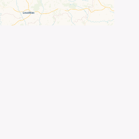
©
OpenStreetMap
contributors ©
CARTO