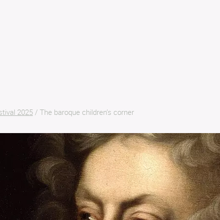
stival 2025
/
The baroque children’s corner