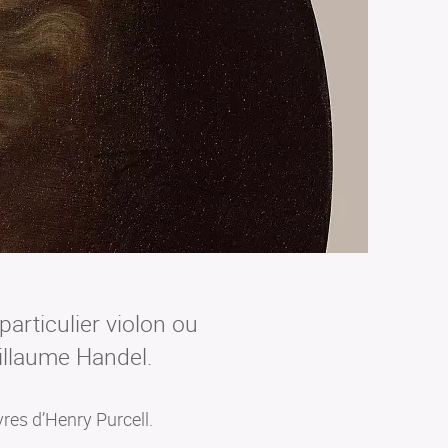
articulier violon ou
uillaume Handel.
res d’Henry Purcell.