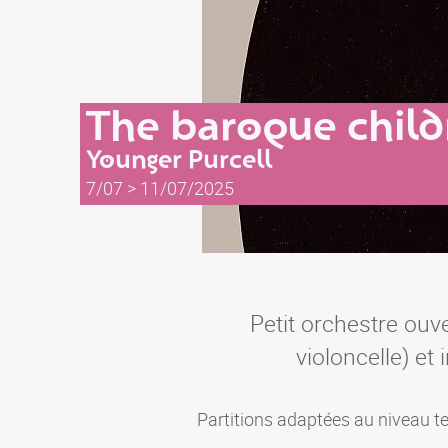
The baroque child
Younger Purcell
7/07 > 11/07/2025
Petit orchestre ouv
violoncelle) et
Partitions adaptées au niveau t