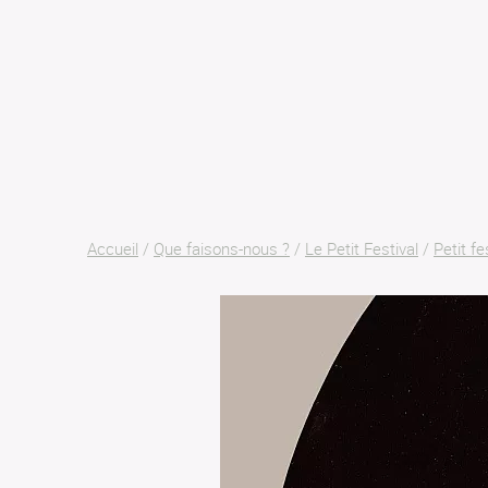
Accueil
/
Que faisons-nous ?
/
Le Petit Festival
/
Petit fe