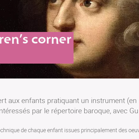
ren’s corner
ert aux enfants pratiquant un instrument (en p
 intéressés par le répertoire baroque, avec G
echnique de chaque enfant issues principalement des oeuv