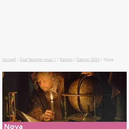
SON AR MEIN
BILLETTERIE
Accueil
/
Que faisons-nous ?
/
Saison
/
Saison 2024
/
Nova
Nova