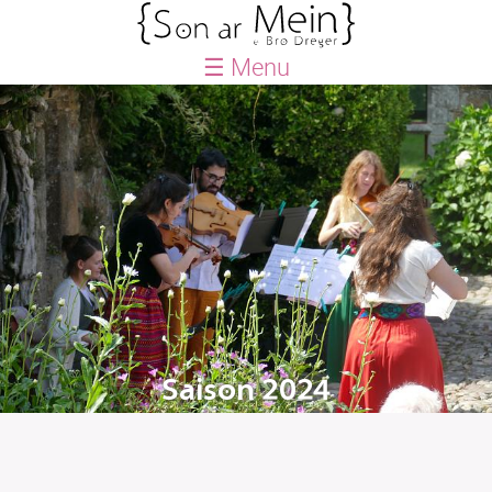
☰ Menu
ACCUEIL
BLOG
AGENDA
QUE FAISONS-NOUS ?
Saison
Le Petit Festival
Créations
Actions culturelles
Saison 2024
Le Petit chœur
LABEL SON AN ERO