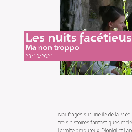
Les nuits facétieu
Ma non troppo
23/10/2021
Naufragés sur une île de la Médi
trois histoires fantastiques mêlé
l’ermite amoureux, Dionigi et l’a