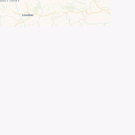
©
OpenStreetMap
contributors ©
CARTO