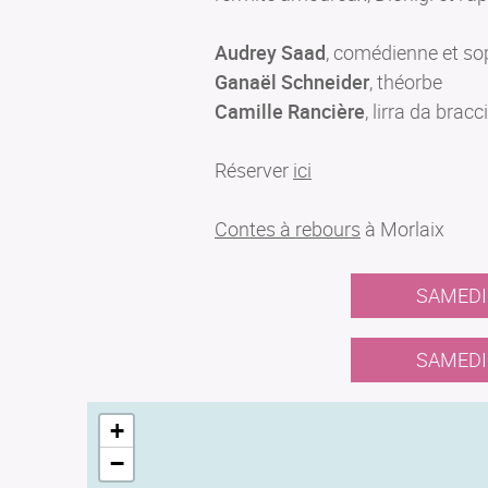
Audrey Saad
, comédienne et s
Ganaël Schneider
, théorbe
Camille Rancière
, lirra da bracc
Réserver
ici
Contes à rebours
à Morlaix
SAMEDI 
SAMEDI 
+
−