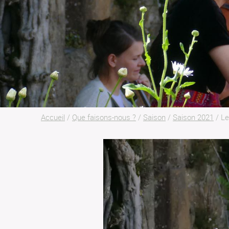
Accueil
/
Que faisons-nous ?
/
Saison
/
Saison 2021
/
Le