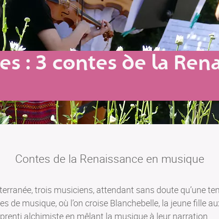
ses : 3 contes de la Ren
Contes de la Renaissance en musique
terranée, trois musiciens, attendant sans doute qu’une te
es de musique, où l’on croise Blanchebelle, la jeune fille 
pprenti alchimiste en mêlant la musique à leur narration...