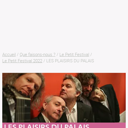
SON AR MEIN
BILLETTERIE
Accueil
/
Que faisons-nous ?
/
Le Petit Festival
/
Le Petit Festival 2022
/
LES PLAISIRS DU PALAIS
LES PLAISIRS DU PALAIS