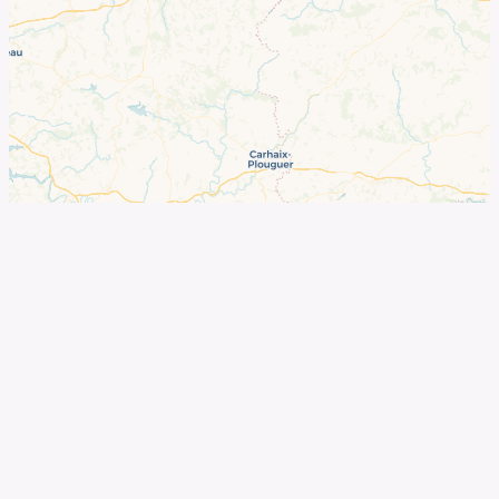
©
OpenStreetMap
contributors ©
CARTO