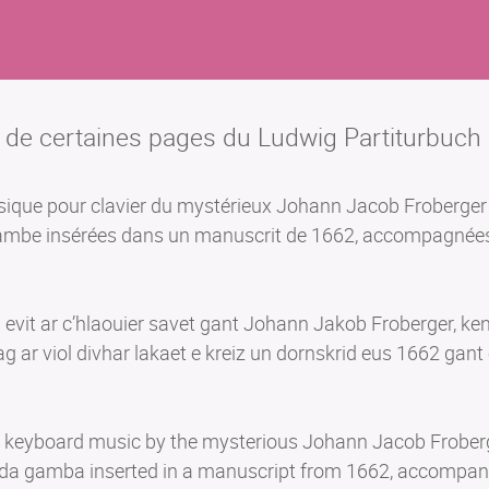
 de certaines pages du Ludwig Partiturbuch
que pour clavier du mystérieux Johann Jacob Froberger : 
 gambe insérées dans un manuscrit de 1662, accompagnée
 evit ar c’hlaouier savet gant Johann Jakob Froberger, ken
ag ar viol divhar lakaet e kreiz un dornskrid eus 1662 ga
keyboard music by the mysterious Johann Jacob Froberger
ola da gamba inserted in a manuscript from 1662, accompa