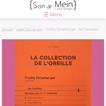
☰ Menu
ACCUEIL
Accueil
/
Label Son an ero
/
Freddy Eichelberger - les Cantates
BLOG
AGENDA
QUE FAISONS-NOUS ?
Saison
Le Petit Festival
Créations
Actions culturelles
Le Petit chœur
LABEL SON AN ERO