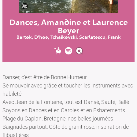
SON AR MEIN
BILLETTERIE
Dances, Amandine et Laurence
Beyer
Bartok, D’hoe, Tchaikovski, Scarlatescu, Frank
Danser, c’est être de Bonne Humeur
Se mouvoir avec grâce et toucher les instruments avec
habileté
Avec Jean de la Fontaine, tout est Dansé, Sauté, Ballé
Soyons en Dances et en Caroles et en Esbatements...
Plage du Caplan, Bretagne, nos belles journées
Baignades partout, Côte de granit rose, inspiration de
flibustières