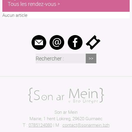
Tous les rendez-vous
Aucun article
Rechercher :
Son ar Mein
Mairie, 1 hent Lokireg
,
29620
Guimaëc
T :
0785124080
|
M :
contact@sonarmein.bzh