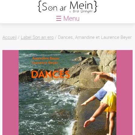
☰ Menu
ACCUEIL
Accueil
/
Label Son an ero
/
Dances, Amandine et Laurence Beyer
BLOG
AGENDA
QUE FAISONS-NOUS ?
Saison
Le Petit Festival
Créations
Actions culturelles
Le Petit chœur
LABEL SON AN ERO