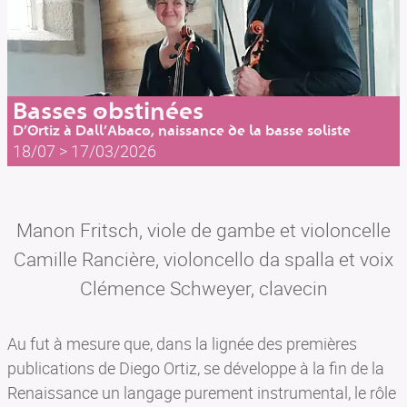
Basses obstinées
D’Ortiz à Dall’Abaco, naissance de la basse soliste
18/07 > 17/03/2026
Manon Fritsch, viole de gambe et violoncelle
Camille Rancière, violoncello da spalla et voix
Clémence Schweyer, clavecin
Au fut à mesure que, dans la lignée des premières
publications de Diego Ortiz, se développe à la fin de la
Renaissance un langage purement instrumental, le rôle