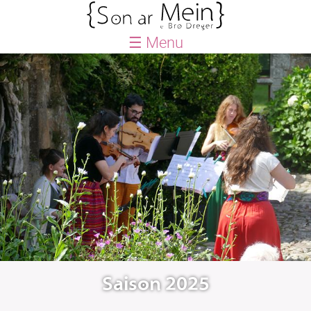
☰ Menu
ACCUEIL
BLOG
AGENDA
QUE FAISONS-NOUS ?
Saison
Le Petit Festival
Créations
Actions culturelles
Le Petit chœur
Saison 2025
LABEL SON AN ERO