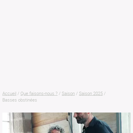
SON AR MEIN
BILLETTERIE
Accueil
/
Que faisons-nous ?
/
Saison
/
Saison 2025
/
Basses obstinées