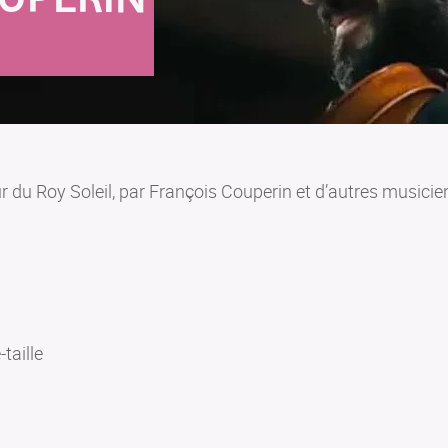
r du Roy Soleil, par François Couperin et d’autres music
taille