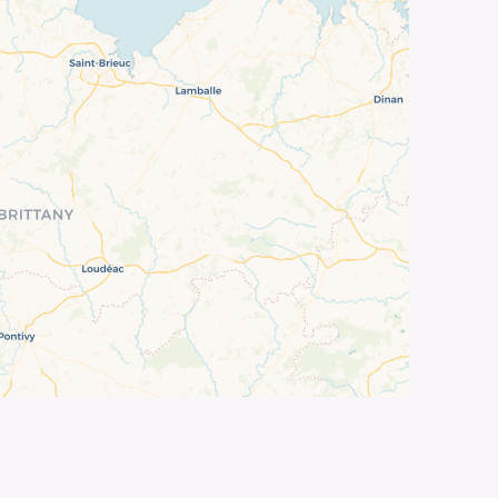
©
OpenStreetMap
contributors ©
CARTO