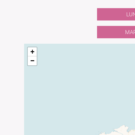
LUN
MAR
+
−