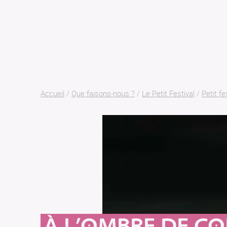
Accueil
/
Que faisons-nous ?
/
Le Petit Festival
/
Petit fe
À L’OMBRE DE C