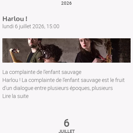
LA CAPRIOLA | Camille Fritsch chant • Charlotte Gerbitz
2026
violon • Dorine Lepeltier-Kovács viole • Manon (…)
Harlou !
Salle des fêtes de Plougasnou
lundi 6 juillet 2026, 15:00
Rue d’Helston, 29630, Plougasnou, France
La complainte de l’enfant sauvage
Harlou ! La complainte de l’enfant sauvage est le fruit
d’un dialogue entre plusieurs époques, plusieurs
courants de pensée qui s’entrecroisent et s’éclairent les
Lire la suite
uns les autres autour d’un fil conducteur : la place de
l’être humain et des animaux au sein d’un monde en
6
partage.
Spectacle musical de poche, il naît d’une confrontation
JUILLET