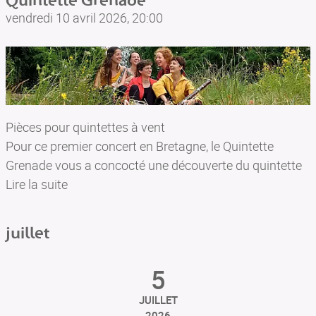
Quintette Grenade
SON AR MEIN
vendredi 10 avril 2026, 20:00
BILLETTERIE
Pièces pour quintettes à vent
Pour ce premier concert en Bretagne, le Quintette
Grenade vous a concocté une découverte du quintette
à vent à travers des compositeurs et compositrices
Lire la suite
assez méconnus. On passera de la plume pétillante
d’Hedwige Chrétien au XIXe siècle au Quintette
juillet
lumineux de Grażyna Bacewicz du milieu du XXe siècle,
en vous invitant à redécouvrir la Kleine Kammermusik,
5
pleine d’humour et de lyrisme, d’Hindemith.
Le Quintette fera dialoguer ces œuvres avec deux
JUILLET
2026