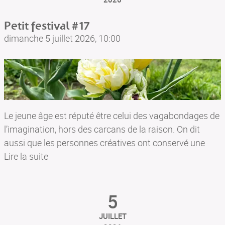
pièces (…)
Petit festival #17
Salle Guillaume Lejean
dimanche 5 juillet 2026, 10:00
29620, Plouégat-Guérand, France
Le jeune âge est réputé être celui des vagabondages de
l’imagination, hors des carcans de la raison. On dit
aussi que les personnes créatives ont conservé une
part d’enfance. C’est à ces qualités fugaces de l’esprit
Lire la suite
que le Petit Festival se consacre cette année, à travers
des projets ignorant les barrières du style ou du genre,
5
associant musique et conte, plongées imaginaires et
musicologiques.
JUILLET
En ouverture du festival, La Capriola, jeune collectif