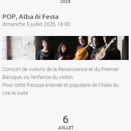
2026
lyonnais à la réputation déjà solide, (…)
POP, Alba di Festa
Guimaëc
dimanche 5 juillet 2026, 18:00
Consort de violons de la Renaissance et du Premier
Baroque, ou l’enfance du violon
Pour cette fresque enlevée et populaire de l’Italie du
Sud au 16e siècle, le Consort La Capriola propose un
Lire la suite
programme aux airs de cabaret-concert et vous invite à
un moment de partage, d’ivresse et de joie où chacun
6
pourra célébrer les plaisirs intemporels de la vie.
Vecchi, Willaert, Azzaiolo, Encina
JUILLET