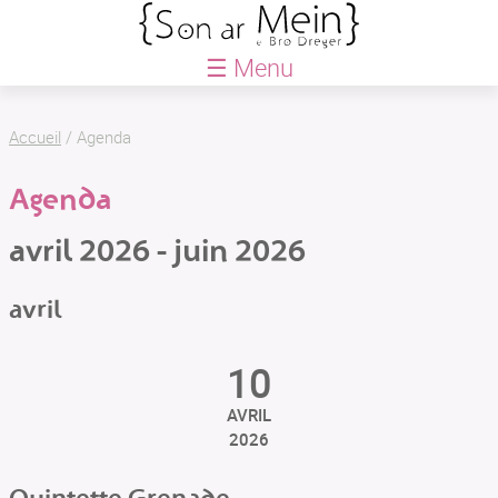
☰ Menu
ACCUEIL
Accueil
/
Agenda
BLOG
Agenda
AGENDA
QUE FAISONS-NOUS ?
avril 2026 - juin 2026
Saison
avril
Le Petit Festival
Créations
10
Actions culturelles
Le Petit chœur
AVRIL
2026
LABEL SON AN ERO