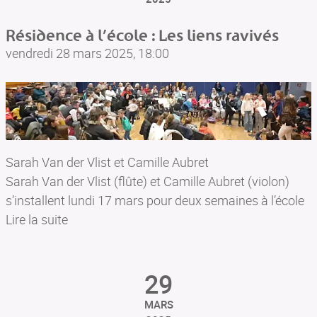
Résidence à l’école : Les liens ravivés
vendredi 28 mars 2025, 18:00
Sarah Van der Vlist et Camille Aubret
Sarah Van der Vlist (flûte) et Camille Aubret (violon)
s’installent lundi 17 mars pour deux semaines à l’école
de Plounevez-Moëdec comme elles l’ont fait en
Lire la suite
automne dernier à Lanmeur. Elles animeront des
ateliers de musique, initieront les élèves à la musique
29
en général et en particulier à la musique baroque
jusqu’à mettre en évidence les liens qui existent entre
MARS
toutes les musiques. Une restitution de cette résidence